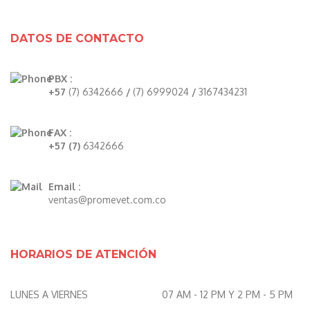
DATOS DE CONTACTO
PBX :
+57
(7) 6342666
/
(7) 6999024
/
3167434231
FAX :
+57 (7)
6342666
Email :
ventas@promevet.com.co
HORARIOS DE ATENCIÓN
LUNES A VIERNES
07 AM - 12 PM Y 2 PM - 5 PM