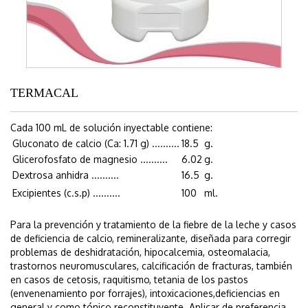
TERMACAL
Cada 100 mL de solución inyectable contiene:
Gluconato de calcio (Ca: 1.71 g) ..........
18.5
g.
Glicerofosfato de magnesio ..........
6.02
g.
Dextrosa anhidra ..........
16.5
g.
Excipientes (c.s.p) ..........
100
ml.
Para la prevención y tratamiento de la fiebre de la leche y casos
de deficiencia de calcio, remineralizante, diseñada para corregir
problemas de deshidratación, hipocalcemia, osteomalacia,
trastornos neuromusculares, calcificación de fracturas, también
en casos de cetosis, raquitismo, tetania de los pastos
(envenenamiento por forrajes), intoxicaciones,deficiencias en
general y como tónico reconstituyente. Aplicar de preferencia