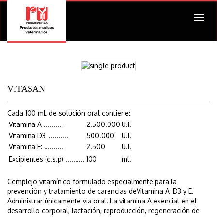
Togg
navig
VITASAN
Cada 100 mL de solución oral contiene:
Vitamina A ..........
2.500.000
U.I.
Vitamina D3: ..........
500.000
U.I.
Vitamina E: ..........
2.500
U.I.
Excipientes (c.s.p) ..........
100
ml.
Complejo vitamínico formulado especialmente para la
prevención y tratamiento de carencias deVitamina A, D3 y E.
Administrar únicamente via oral. La vitamina A esencial en el
desarrollo corporal, lactación, reproducción, regeneración de