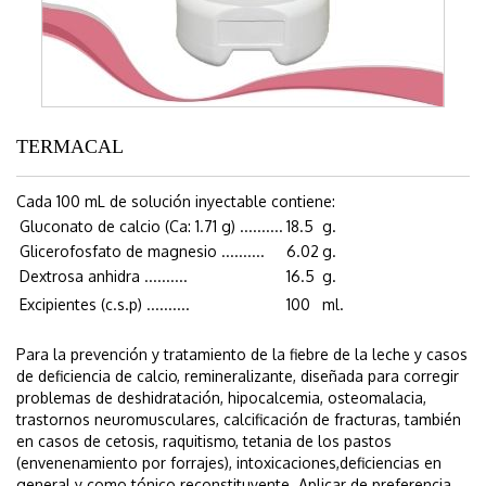
TERMACAL
Cada 100 mL de solución inyectable contiene:
Gluconato de calcio (Ca: 1.71 g) ..........
18.5
g.
Glicerofosfato de magnesio ..........
6.02
g.
Dextrosa anhidra ..........
16.5
g.
Excipientes (c.s.p) ..........
100
ml.
Para la prevención y tratamiento de la fiebre de la leche y casos
de deficiencia de calcio, remineralizante, diseñada para corregir
problemas de deshidratación, hipocalcemia, osteomalacia,
trastornos neuromusculares, calcificación de fracturas, también
en casos de cetosis, raquitismo, tetania de los pastos
(envenenamiento por forrajes), intoxicaciones,deficiencias en
general y como tónico reconstituyente. Aplicar de preferencia