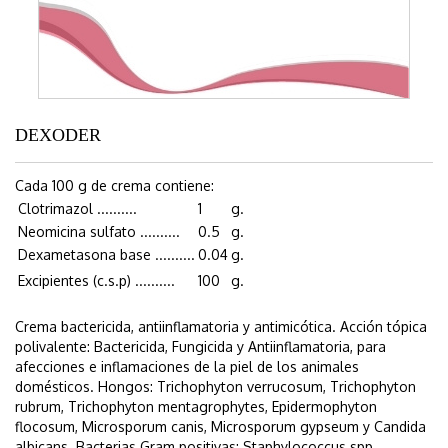
DEXODER
Cada 100 g de crema contiene:
Clotrimazol ..........
1
g.
Neomicina sulfato ..........
0.5
g.
Dexametasona base ..........
0.04
g.
Excipientes (c.s.p) ..........
100
g.
Crema bactericida, antiinflamatoria y antimicótica. Acción tópica
polivalente: Bactericida, Fungicida y Antiinflamatoria, para
afecciones e inflamaciones de la piel de los animales
domésticos. Hongos: Trichophyton verrucosum, Trichophyton
rubrum, Trichophyton mentagrophytes, Epidermophyton
flocosum, Microsporum canis, Microsporum gypseum y Candida
albicans. Bacterias Gram positivas: Staphylococcus spp.,